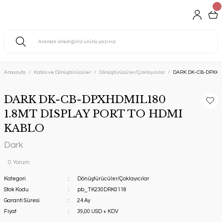
Anasayfa
Kablo ve Dönüştürücüler
Dönüştürücüler/Çoklayıcılar
DARK DK-CB-DPXHDM
DARK DK-CB-DPXHDMIL180
1.8MT DISPLAY PORT TO HDMI
KABLO
Dark
0 Yorum
Kategori
Dönüştürücüler/Çoklayıcılar
Stok Kodu
pb_TK230DRK0118
Garanti Süresi
24 Ay
Fiyat
39,00 USD + KDV