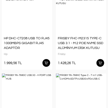
HP DHC-CT208 USB TO RJ45
FRISBY FHC-M2315 TYPE-C
1000MBPS GIGABIT RJ45
USB 3.1 - M.2 PCIE NVME SSD
ADAPTÖR
ALÜMİNYUM DİSK KUTUSU
Hp
Frisby
1.999,56 TL
1.428,26 TL