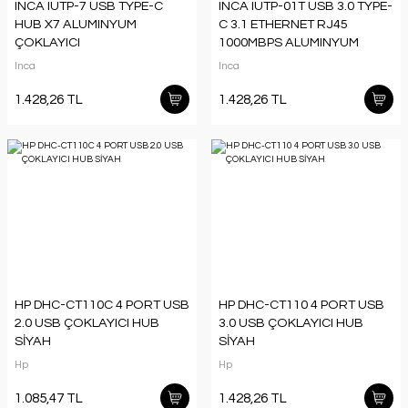
INCA IUTP-7 USB TYPE-C
INCA IUTP-01T USB 3.0 TYPE-
HUB X7 ALUMINYUM
C 3.1 ETHERNET RJ45
ÇOKLAYICI
1000MBPS ALUMINYUM
KASA
Inca
Inca
1.428,26 TL
1.428,26 TL
HP DHC-CT110C 4 PORT USB
HP DHC-CT110 4 PORT USB
2.0 USB ÇOKLAYICI HUB
3.0 USB ÇOKLAYICI HUB
SİYAH
SİYAH
Hp
Hp
1.085,47 TL
1.428,26 TL