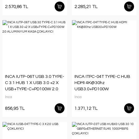
2.570,86 TL
2.285,21 TL
INCA IUTP-06T USB 3.0 TYPE-
INCA ITPC-04T TYPE-C HUB
C 3.1 HUB 1 X USB 3.0 +2 X
HDMI 4K@30hz
USB+TYPE-C+PD100W 2.0
USB3.0+PD100W
ALUMINYUM KASA
Inca
Inca
ÇOKLAYICI
856,95 TL
1.371,12 TL