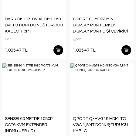
DARK DK-CB-DVIXHDMIL180
QPORT Q-MDP2 MİNİ
DVI TO HDMI DÖNÜŞTÜRÜCÜ
DİSPLAY PORT ERKEK -
KABLO 1.8MT
DİSPLAY PORT DİŞİ ÇEVİRİCİ
Dark
Qport
1.085,47 TL
1.085,47 TL
SENSEI 60 METRE 1080P
QPORT Q-HVG18 HDMI TO
CAT6 KVM EXTENDER
VGA 1,8MT DÖNÜŞTÜRÜCÜ
(HDMI+USB+IR)
KABLO