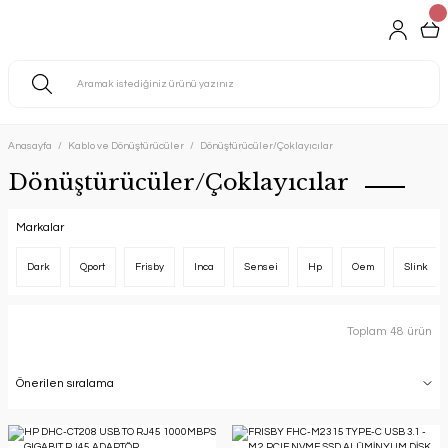
Anasayfa
Kablo ve Dönüştürücüler
Dönüştürücüler/Çoklayıcılar
Dönüştürücüler/Çoklayıcılar
Markalar
Dark
Qport
Frisby
Inca
Sensei
Hp
Oem
Slink
Toplam 48 ürün