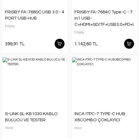
FRISBY FA-7680C USB 3.0 - 4
FRISBY FA-7684C Type-C - 7
PORT USB HUB
in1 USB-
C+HDMI+SD/TF+USB3.0+PD+US
Frisby
C
Frisby
399,91 TL
1.142,60 TL
S-LINK SL-KB1030 KABLO
INCA ITPC-7 TYPE-C HUB
BULUCU VE TESTER
X8COMBO ÇOKLAYICI
Slink
Inca