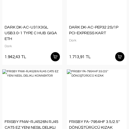
DARK DK-AC-U31X3GL
DARK DK-AC-PEP32 2S/1P
USB3.0-1 TYPE C HUB GIGA
PCI-EXPRESS KART
ETH
Dark
Dark
1.942,43 TL
1.713,91 TL
FRISBY FNW-RJ4526N RJ45
FRISBY FA-7954HF 3.5/2.5''
CAT5 EZ YENI NESIL DELIKLI
DÖNÜŞTÜRÜCÜ KIZAK