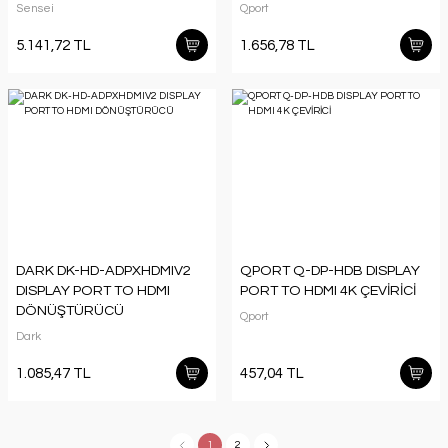
Sensei
Qport
5.141,72 TL
1.656,78 TL
DARK DK-HD-ADPXHDMIV2
QPORT Q-DP-HDB DISPLAY
DISPLAY PORT TO HDMI
PORT TO HDMI 4K ÇEVİRİCİ
DÖNÜŞTÜRÜCÜ
Qport
Dark
1.085,47 TL
457,04 TL
1
2