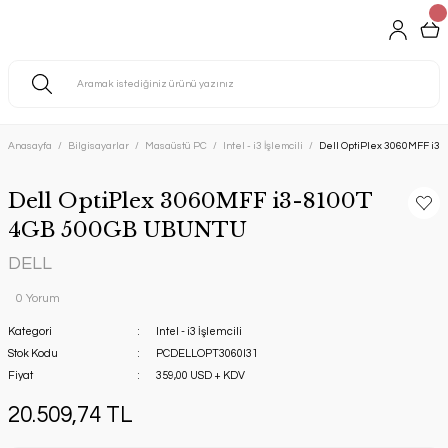
Anasayfa
Bilgisayarlar
Masaüstü PC
Intel - i3 İşlemcili
Dell OptiPlex 3060MFF i
Dell OptiPlex 3060MFF i3-8100T
4GB 500GB UBUNTU
DELL
0 Yorum
Kategori
Intel - i3 İşlemcili
Stok Kodu
PCDELLOPT3060I31
Fiyat
359,00 USD + KDV
20.509,74 TL