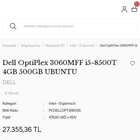
Anasayfa
Bilgisayarlar
Masaüstü PC
Intel - i5 İşlemcili
Dell OptiPlex 3060MFF i
Dell OptiPlex 3060MFF i5-8500T
4GB 500GB UBUNTU
DELL
0 Yorum
Kategori
Intel - i5 İşlemcili
Stok Kodu
PCDELLOPT3060I55
Fiyat
479,00 USD + KDV
27.355,36 TL