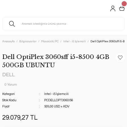
Anasayfa
Bilgisayarlar
Masaüstü PC
Intel - i5 İşlemcili
Dell OptiPlex 3060sff i5
Dell OptiPlex 3060sff i5-8500 4GB
500GB UBUNTU
DELL
0 Yorum
Kategori
Intel - i5 İşlemcili
Stok Kodu
PCDELLOPT3060I56
Fiyat
509,00 USD + KDV
29.079,27 TL