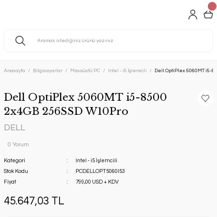
Anasayfa
Bilgisayarlar
Masaüstü PC
Intel - i5 İşlemcili
Dell OptiPlex 5060MT i5-
Dell OptiPlex 5060MT i5-8500
2x4GB 256SSD W10Pro
DELL
0 Yorum
Kategori
Intel - i5 İşlemcili
Stok Kodu
PCDELLOPT5060I53
Fiyat
799,00 USD + KDV
45.647,03 TL