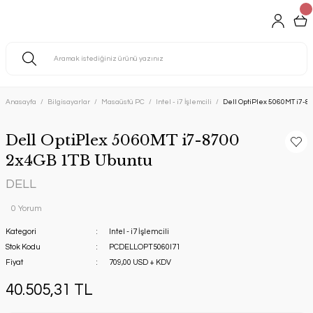
Anasayfa
Bilgisayarlar
Masaüstü PC
Intel - i7 İşlemcili
Dell OptiPlex 5060MT i7-8
Dell OptiPlex 5060MT i7-8700
2x4GB 1TB Ubuntu
DELL
0 Yorum
Kategori
Intel - i7 İşlemcili
Stok Kodu
PCDELLOPT5060I71
Fiyat
709,00 USD + KDV
40.505,31 TL