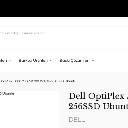
leri
Barkod Ürünleri
Baskı Çözümleri
 OptiPlex 5060MT i7-8700 2x4GB 256SSD Ubuntu
Dell OptiPle
256SSD Ubun
DELL