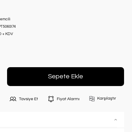
şlemcili
T5060I74
D + KDV
Sepete Ekle
Karşılaştır
Tavsiye Et
Fiyat Alarmı