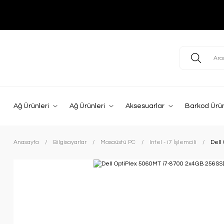
Ağ Ürünleri
Ağ Ürünleri
Aksesuarlar
Barkod Ürün
Anasayfa
Bilgisayarlar
Masaüstü PC
Intel - i7 İşlemcili
Dell