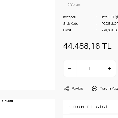
0 Yorum
Kategori
Intel - i7 İ
Stok Kodu
PCDELLOP
Fiyat
779,00 US
44.488,16 TL
Paylaş
Yorum Yaz
ÜRÜN BİLGİSİ