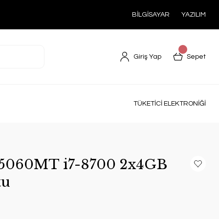
BİLGİSAYAR
YAZILIM
Giriş Yap
Sepet
TÜKETİCİ ELEKTRONİĞİ
x 5060MT i7-8700 2x4GB
tu