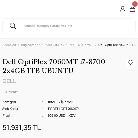
Anasayfa
Bilgisayarlar
Masaüstü PC
Intel - i7 İşlemcili
Dell OptiPlex 7060MT i7-
Dell OptiPlex 7060MT i7-8700
2x4GB 1TB UBUNTU
DELL
0 Yorum
Kategori
Intel - i7 İşlemcili
Stok Kodu
PCDELLOPT7060I74
Fiyat
909,00 USD + KDV
51.931,35 TL