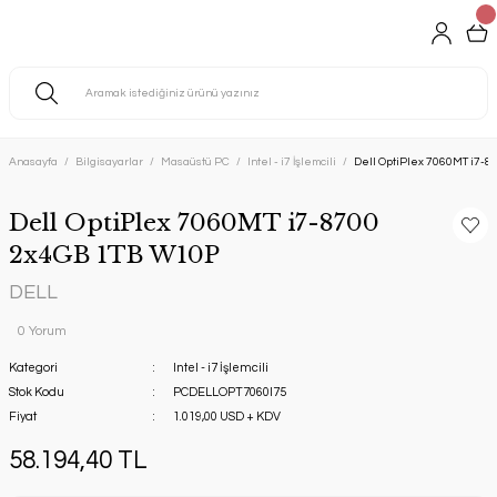
Anasayfa
Bilgisayarlar
Masaüstü PC
Intel - i7 İşlemcili
Dell OptiPlex 7060MT i7-
Dell OptiPlex 7060MT i7-8700
2x4GB 1TB W10P
DELL
0 Yorum
Kategori
Intel - i7 İşlemcili
Stok Kodu
PCDELLOPT7060I75
Fiyat
1.019,00 USD + KDV
58.194,40 TL