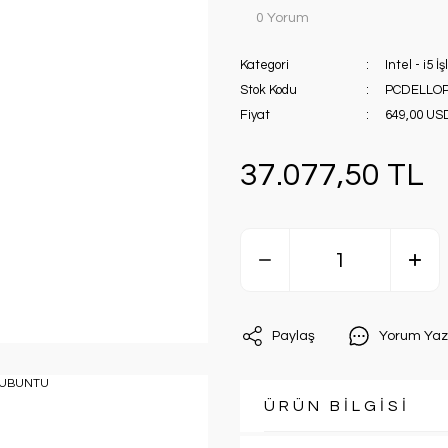
0 Yorum
Kategori
Intel - i5 İ
Stok Kodu
PCDELLOP
Fiyat
649,00 US
37.077,50 TL
Paylaş
Yorum Yaz
ÜRÜN BİLGİSİ