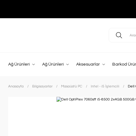
Ağ Ürünleri
Ağ Ürünleri
Aksesuarlar
Barkod Ürün
Anasayfa
Bilgisayarlar
Masaüstü PC
Intel - i5 İşlemcili
Dell