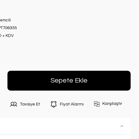
şlemcili
T7060I55
D + KDV
Sepete Ekle
Karşılaştır
Tavsiye Et
Fiyat Alarmı