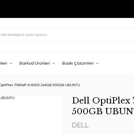
leri
Barkod Ürünleri
Baskı Çözümleri
 OptiPlex 7060sff i5-8500 2x4GB 500GB UBUNTU
Dell OptiPlex
500GB UBU
DELL