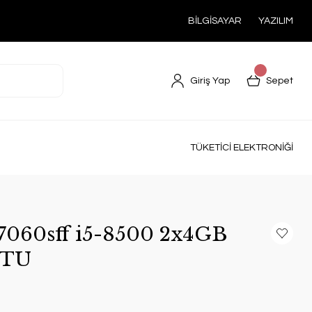
BİLGİSAYAR
YAZILIM
Giriş Yap
Sepet
TÜKETİCİ ELEKTRONİĞİ
 7060sff i5-8500 2x4GB
NTU