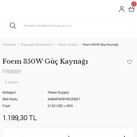
Anasayfa
Bilgisayar Bileşenleri
Power Supply
Foem 350W Güç Kaynağı
Foem 350W Güç Kaynağı
FRISBY
0 Yorum
Kategori
Power Supply
Stok Kodu
KASAPWRFRIO35001
Fiyat
21,00 USD + KDV
1.199,30 TL