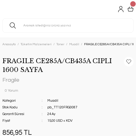
Anasayfa
Tüketim Malzemeleri
Toner
Muadil
FRAGILE CE285A/CB435A CIPLI 16
FRAGILE CE285A/CB435A CIPLI
1600 SAYFA
Fragile
0 Yorum
Kategori
Muadil
Stok Kodu
pb_TT120FRG0087
Garanti Süresi
24 Ay
Fiyat
15,00 USD + KDV
856,95 TL