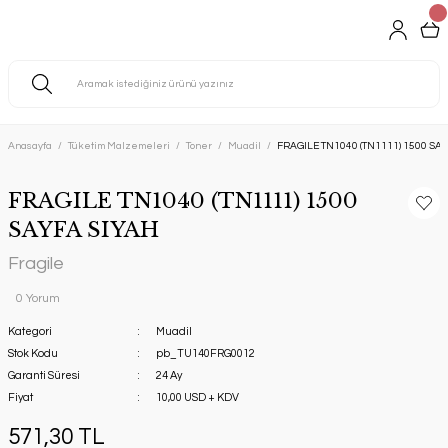
Anasayfa
Tüketim Malzemeleri
Toner
Muadil
FRAGILE TN1040 (TN1111) 1500 SA
FRAGILE TN1040 (TN1111) 1500
SAYFA SIYAH
Fragile
0 Yorum
Kategori
Muadil
Stok Kodu
pb_TU140FRG0012
Garanti Süresi
24 Ay
Fiyat
10,00 USD + KDV
571,30 TL