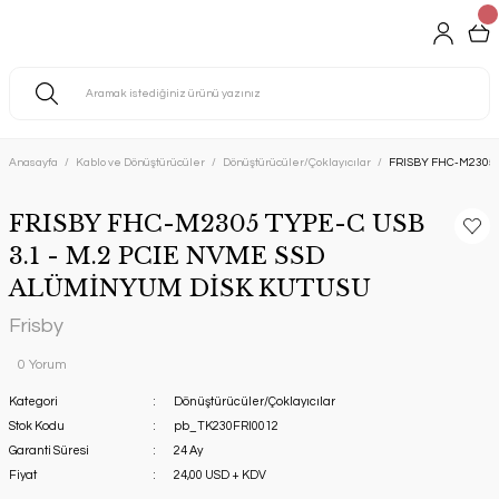
Anasayfa
Kablo ve Dönüştürücüler
Dönüştürücüler/Çoklayıcılar
FRISBY FHC-M2305 
FRISBY FHC-M2305 TYPE-C USB
3.1 - M.2 PCIE NVME SSD
ALÜMİNYUM DİSK KUTUSU
Frisby
0 Yorum
Kategori
Dönüştürücüler/Çoklayıcılar
Stok Kodu
pb_TK230FRI0012
Garanti Süresi
24 Ay
Fiyat
24,00 USD + KDV