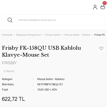
Anasayfa
Bilgisayar Bileşenleri
Klavye Setler
Klavye Setler - Kablolu
Frisby FK-
Frisby FK-158QU USB Kablolu
Klavye-Mouse Set
FRISBY
0 Yorum
Kategori
Klavye Setler - Kablolu
Stok Kodu
KEYFRBFK158QU101
Fiyat
10,90 USD + KDV
622,72 TL