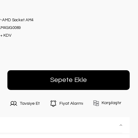
r-AMD Socket AM4
M4GIG0069
 + KDV
Sepete Ekle
Karşılaştır
Tavsiye Et
Fiyat Alarmı