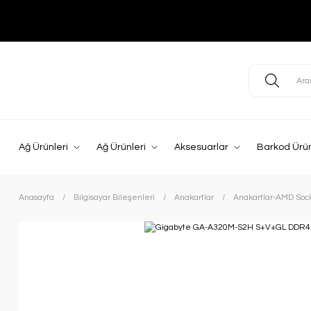
Ağ Ürünleri
Ağ Ürünleri
Aksesuarlar
Barkod Ürün
Anasayfa
Bilgisayar Bileşenleri
Anakartlar
Anakartlar-AMD Soc