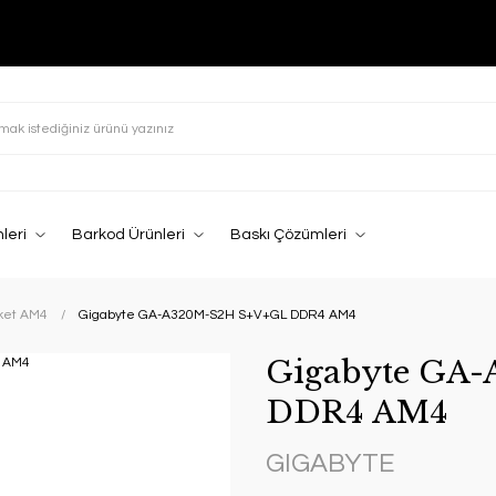
leri
Barkod Ürünleri
Baskı Çözümleri
ket AM4
Gigabyte GA-A320M-S2H S+V+GL DDR4 AM4
Gigabyte GA
DDR4 AM4
GIGABYTE