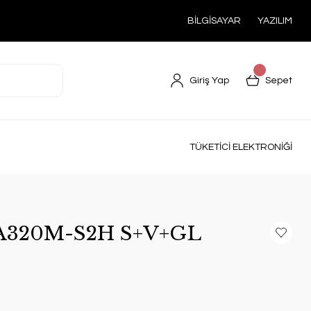
BİLGİSAYAR
YAZILIM
Giriş Yap
Sepet
TÜKETİCİ ELEKTRONİĞİ
-A320M-S2H S+V+GL