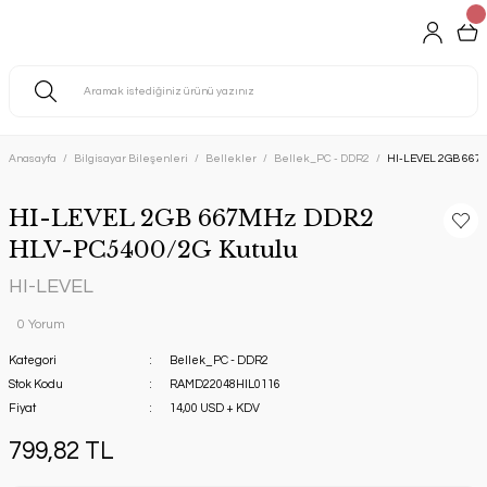
Anasayfa
Bilgisayar Bileşenleri
Bellekler
Bellek_PC - DDR2
HI-LEVEL 2GB 667
HI-LEVEL 2GB 667MHz DDR2
HLV-PC5400/2G Kutulu
HI-LEVEL
0 Yorum
Kategori
Bellek_PC - DDR2
Stok Kodu
RAMD22048HIL0116
Fiyat
14,00 USD + KDV
799,82 TL