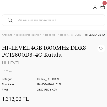
Anasayfa
Bilgisayar Bileşenleri
Bellekler
Bellek_PC - DDR3
HI-LEVEL 4GB 160
HI-LEVEL 4GB 1600MHz DDR3
PC12800D3-4G Kutulu
HI-LEVEL
0 Yorum
Kategori
Bellek_PC - DDR3
Stok Kodu
RAMD34096HIL0136
Fiyat
23,00 USD + KDV
1.313,99 TL