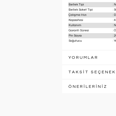
Bellek Tipi
:
N
Bellek Soket Tipi
:
S
Çalışma Hızı
:
D
Kapasitesi
:
4
Kullanım
:
N
Garanti Süresi
:
Ö
Pin Sayısı
:
2
Soğutucu
:
Y
YORUMLAR
TAKSİT SEÇENEK
ÖNERİLERİNİZ