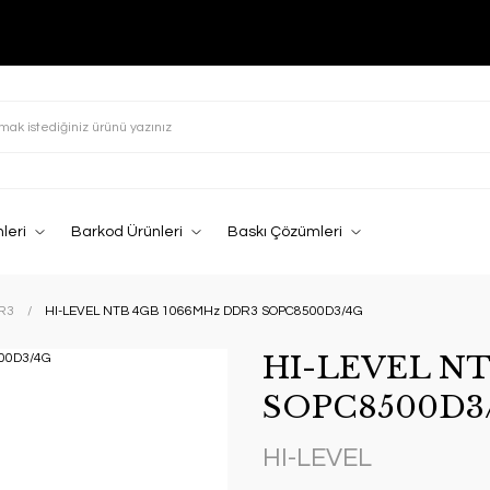
leri
Barkod Ürünleri
Baskı Çözümleri
R3
HI-LEVEL NTB 4GB 1066MHz DDR3 SOPC8500D3/4G
HI-LEVEL NT
SOPC8500D3
HI-LEVEL