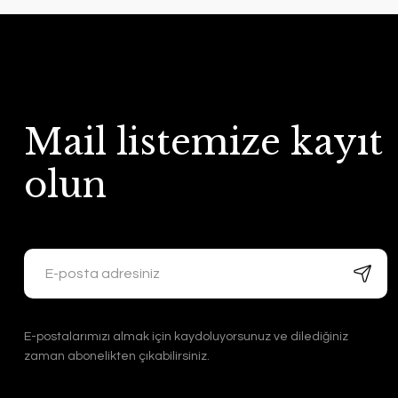
Mail listemize kayıt
olun
E-postalarımızı almak için kaydoluyorsunuz ve dilediğiniz
zaman abonelikten çıkabilirsiniz.