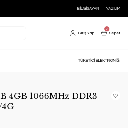
BİLGİSAYAR
YAZILIM
0
Giriş Yap
Sepet
TÜKETİCİ ELEKTRONİĞİ
B 4GB 1066MHz DDR3
/4G