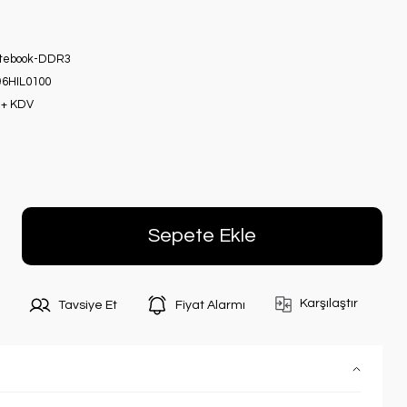
otebook-DDR3
6HIL0100
 + KDV
Sepete Ekle
Karşılaştır
Tavsiye Et
Fiyat Alarmı