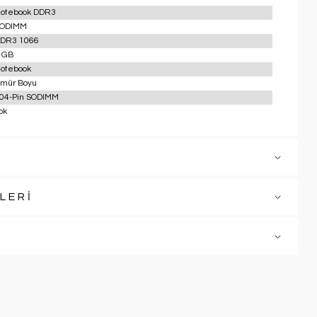
otebook DDR3
ODIMM
DR3 1066
 GB
otebook
mür Boyu
04-Pin SODIMM
ok
LERİ