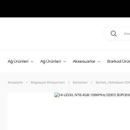
Ağ Ürünleri
Ağ Ürünleri
Aksesuarlar
Barkod Ürün
Anasayfa
Bilgisayar Bileşenleri
Bellekler
Bellek_Notebook-DD