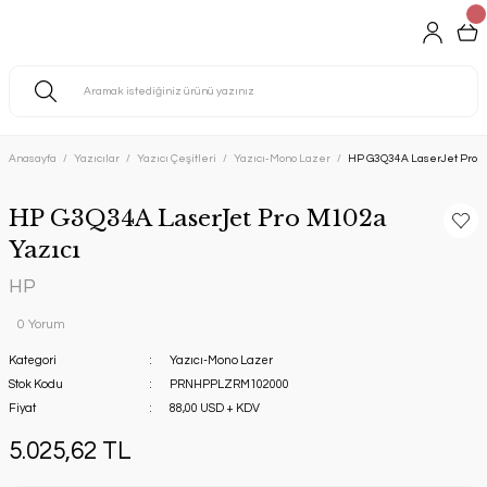
Anasayfa
Yazıcılar
Yazıcı Çeşitleri
Yazıcı-Mono Lazer
HP G3Q34A LaserJet Pro M
HP G3Q34A LaserJet Pro M102a
Yazıcı
HP
0 Yorum
Kategori
Yazıcı-Mono Lazer
Stok Kodu
PRNHPPLZRM102000
Fiyat
88,00 USD + KDV
5.025,62 TL