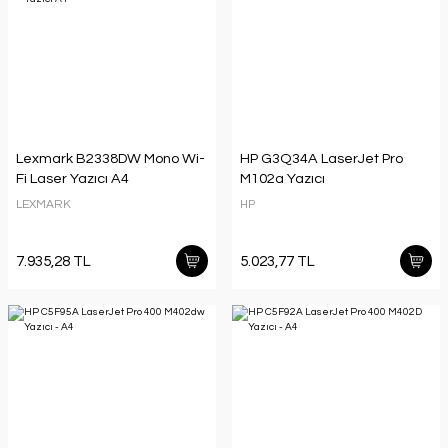
Lexmark B2338DW Mono Wi-
HP G3Q34A LaserJet Pro
Fi Laser Yazıcı A4
M102a Yazıcı
LEXMARK
HP
7.935,28 TL
5.023,77 TL