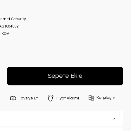
ternet Security
S1084002
+ KDV
Sepete Ekle
Karşılaştır
Tavsiye Et
Fiyat Alarmı