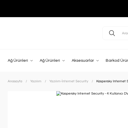
Ağ Ürünleri
Ağ Ürünleri
Aksesuarlar
Barkod Ürün
Anasayfa
Yazılım
Yazılım-İnternet Security
Kaspersky Internet S