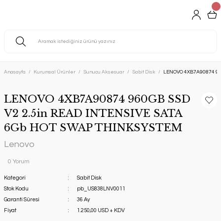
Anasayfa
Kurumsal Ürünler
Sunucu Aksesuar
Sabit Disk
LENOVO 4XB7A90874 960
LENOVO 4XB7A90874 960GB SSD
V2 2.5in READ INTENSIVE SATA
6Gb HOT SWAP THINKSYSTEM
Lenovo
0 Yorum
Kategori
Sabit Disk
Stok Kodu
pb_US838LNV0011
Garanti Süresi
36 Ay
Fiyat
1.250,00 USD + KDV