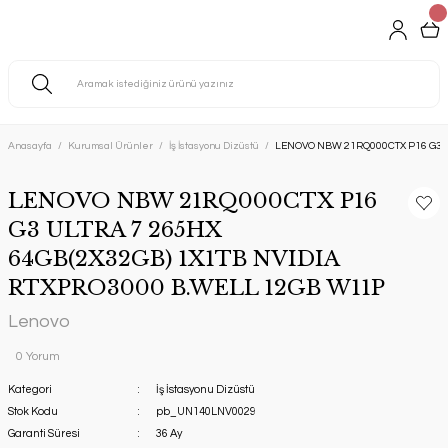
Anasayfa
Kurumsal Ürünler
İş İstasyonu Dizüstü
LENOVO NBW 21RQ000CTX P16 G3 U
LENOVO NBW 21RQ000CTX P16
G3 ULTRA 7 265HX
64GB(2X32GB) 1X1TB NVIDIA
RTXPRO3000 B.WELL 12GB W11P
Lenovo
0 Yorum
Kategori
İş İstasyonu Dizüstü
Stok Kodu
pb_UN140LNV0029
Garanti Süresi
36 Ay