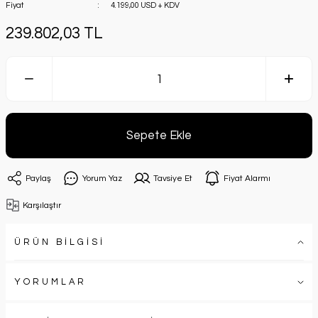
Fiyat
4.199,00 USD + KDV
239.802,03 TL
Sepete Ekle
Paylaş
Yorum Yaz
Tavsiye Et
Fiyat Alarmı
Karşılaştır
ÜRÜN BİLGİSİ
YORUMLAR