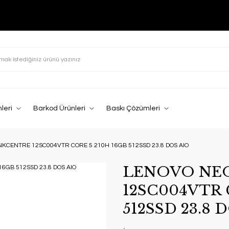
leri
Barkod Ürünleri
Baskı Çözümleri
NKCENTRE 12SC004VTR CORE 5 210H 16GB 512SSD 23.8 DOS AIO
LENOVO NEO
12SC004VTR 
512SSD 23.8 