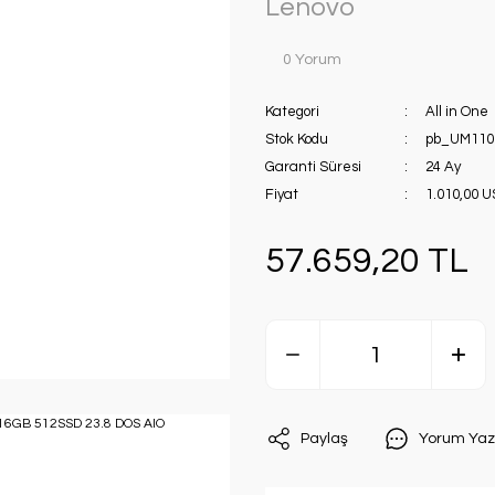
Lenovo
0 Yorum
Kategori
All in One
Stok Kodu
pb_UM110
Garanti Süresi
24 Ay
Fiyat
1.010,00 
57.659,20 TL
Paylaş
Yorum Yaz