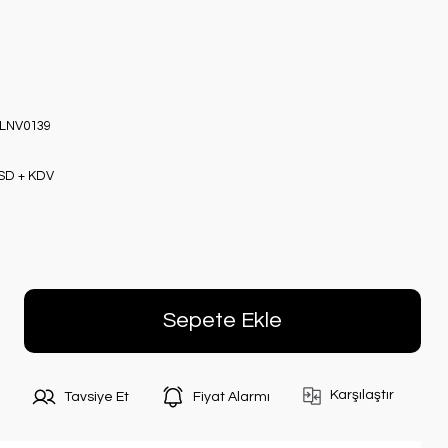
LNV0139
USD + KDV
Sepete Ekle
Karşılaştır
Tavsiye Et
Fiyat Alarmı