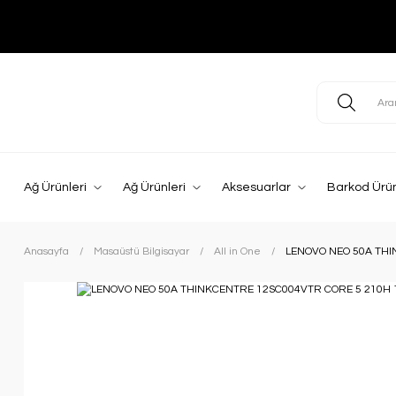
Ağ Ürünleri
Ağ Ürünleri
Aksesuarlar
Barkod Ürün
Anasayfa
Masaüstü Bilgisayar
All in One
LENOVO NEO 50A THI