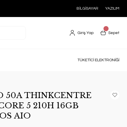
BİLGİSAYAR
YAZILIM
Giriş Yap
Sepet
TÜKETİCİ ELEKTRONİĞİ
 50A THINKCENTRE
CORE 5 210H 16GB
DOS AIO