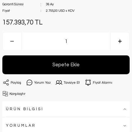
Garanti Süresi
36 Ay
Fiyat
2.755,00 USD + KDV
157.393,70 TL
Sepete Ekle
Paylaş
Yorum Yaz
Tavsiye Et
Fiyat Alarmı
Karşılaştır
ÜRÜN BİLGİSİ
YORUMLAR