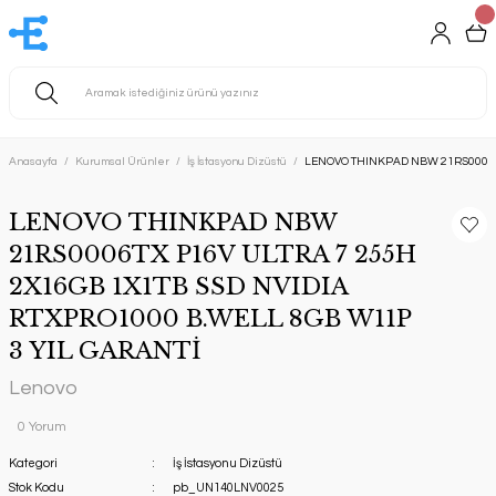
Anasayfa
Kurumsal Ürünler
İş İstasyonu Dizüstü
LENOVO THINKPAD NBW 21RS0006TX
LENOVO THINKPAD NBW
21RS0006TX P16V ULTRA 7 255H
2X16GB 1X1TB SSD NVIDIA
RTXPRO1000 B.WELL 8GB W11P
3 YIL GARANTİ
Lenovo
0 Yorum
Kategori
İş İstasyonu Dizüstü
Stok Kodu
pb_UN140LNV0025