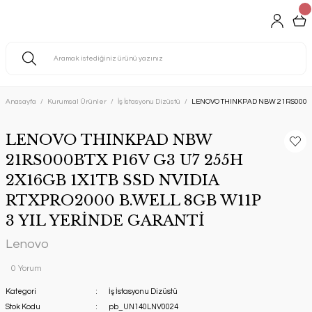
Anasayfa
Kurumsal Ürünler
İş İstasyonu Dizüstü
LENOVO THINKPAD NBW 21RS000BTX
LENOVO THINKPAD NBW
21RS000BTX P16V G3 U7 255H
2X16GB 1X1TB SSD NVIDIA
RTXPRO2000 B.WELL 8GB W11P
3 YIL YERİNDE GARANTİ
Lenovo
0 Yorum
Kategori
İş İstasyonu Dizüstü
Stok Kodu
pb_UN140LNV0024