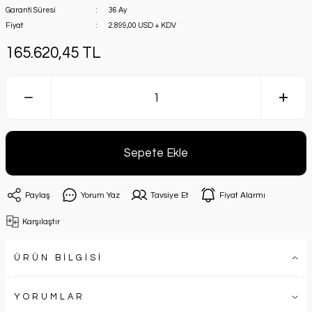
Garanti Süresi
36 Ay
Fiyat
2.899,00 USD + KDV
165.620,45 TL
Sepete Ekle
Paylaş
Yorum Yaz
Tavsiye Et
Fiyat Alarmı
Karşılaştır
ÜRÜN BİLGİSİ
YORUMLAR