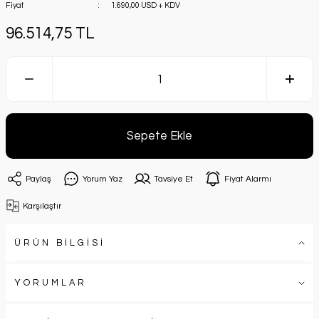
Fiyat
1.690,00 USD + KDV
96.514,75 TL
Sepete Ekle
Paylaş
Yorum Yaz
Tavsiye Et
Fiyat Alarmı
Karşılaştır
ÜRÜN BİLGİSİ
YORUMLAR