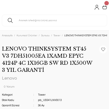
Anasayfa
Kurumsal Ürünler
Sunucu
Tower
LENOVO THINKSYSTEM ST45 V3 7DH51
LENOVO THINKSYSTEM ST45
V3 7DH51005EA 1XAMD EPYC
4124P 4C 1X16GB SW RD 1X500W
3 YIL GARANTİ
Lenovo
0 Yorum
Kategori
Tower
Stok Kodu
pb_US541LNV0013
Garanti Süresi
36 Ay