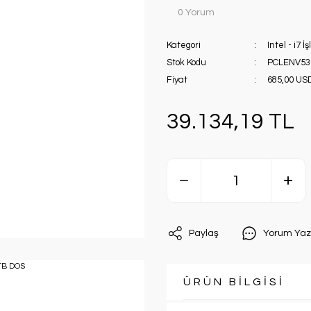
0 Yorum
Kategori
Intel - i7 İ
Stok Kodu
PCLENV53
Fiyat
685,00 US
39.134,19 TL
Paylaş
Yorum Yaz
ÜRÜN BİLGİSİ