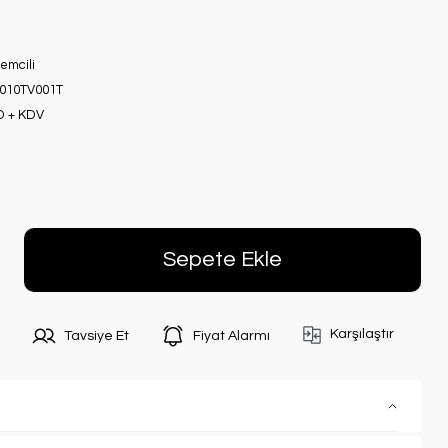
şlemcili
010TV001T
D + KDV
Sepete Ekle
Karşılaştır
Tavsiye Et
Fiyat Alarmı