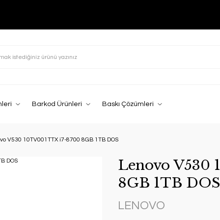
leri
Barkod Ürünleri
Baskı Çözümleri
vo V530 10TV001TTX i7-8700 8GB 1TB DOS
Lenovo V530 
8GB 1TB DO
LENOVO