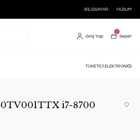
BİLGİSAYAR
YAZILIM
Giriş Yap
Sepet
TÜKETİCİ ELEKTRONİĞİ
10TV001TTX i7-8700
S