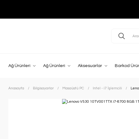
Ağ Ürünleri
Ağ Ürünleri
Aksesuarlar
Barkod Ürün
Anasayfa
Bilgisayarlar
Masaüstü PC
Intel - i7 İşlemcili
Leno