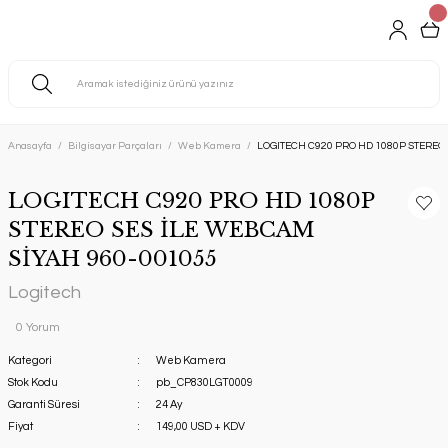
Anasayfa
Bilgisayar Parçaları
Web Kamera
LOGITECH C920 PRO HD 1080P STEREO 
LOGITECH C920 PRO HD 1080P
STEREO SES İLE WEBCAM
SİYAH 960-001055
Logitech
0 Yorum
Kategori
Web Kamera
Stok Kodu
pb_CP830LGT0009
Garanti Süresi
24 Ay
Fiyat
149,00 USD + KDV