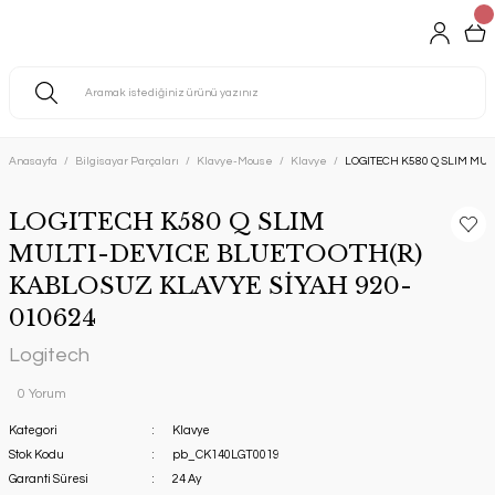
Anasayfa
Bilgisayar Parçaları
Klavye-Mouse
Klavye
LOGITECH K580 Q SLIM MUL
LOGITECH K580 Q SLIM
MULTI-DEVICE BLUETOOTH(R)
KABLOSUZ KLAVYE SİYAH 920-
010624
Logitech
0 Yorum
Kategori
Klavye
Stok Kodu
pb_CK140LGT0019
Garanti Süresi
24 Ay