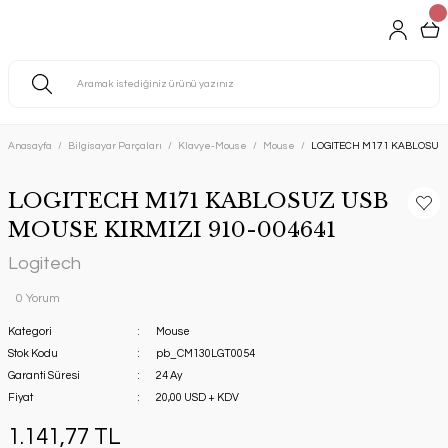
Anasayfa
Bilgisayar Parçaları
Klavye-Mouse
Mouse
LOGITECH M171 KABLOSUZ 
LOGITECH M171 KABLOSUZ USB
MOUSE KIRMIZI 910-004641
Logitech
0 Yorum
Kategori
Mouse
Stok Kodu
pb_CM130LGT0054
Garanti Süresi
24 Ay
Fiyat
20,00 USD + KDV
1.141,77 TL