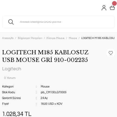
Anasayfa
Bilgisayar Parçaları
Klavye-Mouse
Mouse
LOGITECH M185 KABLOSUZ 
LOGITECH M185 KABLOSUZ
USB MOUSE GRİ 910-002235
Logitech
0 Yorum
Kategori
Mouse
Stok Kodu
pb_CM130LGT0009
Garanti Süresi
24 Ay
Fiyat
18,00 USD + KDV
1.028,34 TL