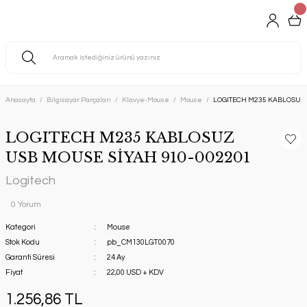
Anasayfa
Bilgisayar Parçaları
Klavye-Mouse
Mouse
LOGITECH M235 KABLOSUZ 
LOGITECH M235 KABLOSUZ
USB MOUSE SİYAH 910-002201
Logitech
0 Yorum
Kategori
Mouse
Stok Kodu
pb_CM130LGT0070
Garanti Süresi
24 Ay
Fiyat
22,00 USD + KDV
1.256,86 TL