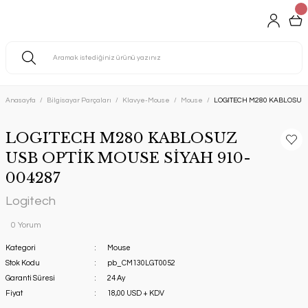
Anasayfa
Bilgisayar Parçaları
Klavye-Mouse
Mouse
LOGITECH M280 KABLOSUZ 
LOGITECH M280 KABLOSUZ
USB OPTİK MOUSE SİYAH 910-
004287
Logitech
0 Yorum
Kategori
Mouse
Stok Kodu
pb_CM130LGT0052
Garanti Süresi
24 Ay
Fiyat
18,00 USD + KDV