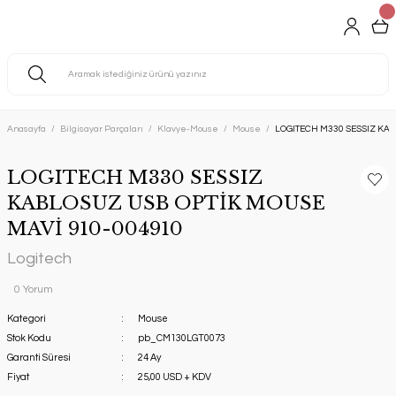
Anasayfa
Bilgisayar Parçaları
Klavye-Mouse
Mouse
LOGITECH M330 SESSIZ KAB
LOGITECH M330 SESSIZ
KABLOSUZ USB OPTİK MOUSE
MAVİ 910-004910
Logitech
0 Yorum
Kategori
Mouse
Stok Kodu
pb_CM130LGT0073
Garanti Süresi
24 Ay
Fiyat
25,00 USD + KDV