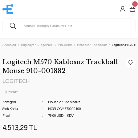
Anasayfa
Bilgisayar Bileşenleri
Mouselar
Mouselar - Kablosuz
Logitech M570 Ka
Logitech M570 Kablosuz Trackball
Mouse 910-001882
LOGITECH
0 Yorum
Kategori
Mouselar - Kablosuz
Stok Kodu
MOSLOGM570010100
Fiyat
79,00 USD + KDV
4.513,29 TL