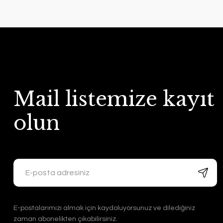
Mail listemize kayıt
olun
E-postalarımızı almak için kaydoluyorsunuz ve dilediğiniz
zaman abonelikten çıkabilirsiniz.