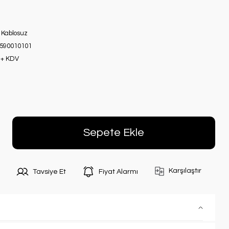
 Kablosuz
90010101
 + KDV
Sepete Ekle
Karşılaştır
Tavsiye Et
Fiyat Alarmı