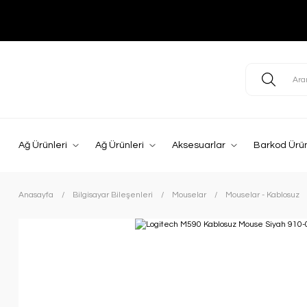
Ağ Ürünleri
Ağ Ürünleri
Aksesuarlar
Barkod Ürün
Anasayfa
Bilgisayar Bileşenleri
Mouselar
Mouselar - Kablosuz