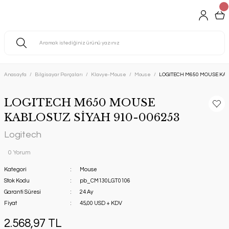
Anasayfa
Bilgisayar Parçaları
Klavye-Mouse
Mouse
LOGITECH M650 MOUSE KAB
LOGITECH M650 MOUSE
KABLOSUZ SİYAH 910-006253
Logitech
0 Yorum
Kategori
Mouse
Stok Kodu
pb_CM130LGT0106
Garanti Süresi
24 Ay
Fiyat
45,00 USD + KDV
2.568,97 TL