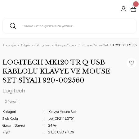
Anasayfa
Bilgisayar Parçaları
Klavye-Mouse
Klavye Mouse Set
LOGITECH MK120
LOGITECH MK120 TR Q USB
KABLOLU KLAVYE VE MOUSE
SET SİYAH 920-002560
Logitech
0 Yorum
Kategori
Klavye Mouse Set
Stok Kodu
pb_CK211LGT01
Garanti Süresi
24 Ay
Fiyat
21,00 USD + KDV