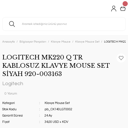
Anasayfa
Bilgisayar Parçaları
Klavye-Mouse
Klavye Mouse Set
LOGITECH MK220
LOGITECH MK220 Q TR
KABLOSUZ KLAVYE MOUSE SET
SİYAH 920-003163
Logitech
0 Yorum
Kategori
Klavye Mouse Set
Stok Kodu
pb_CK140LGT0002
Garanti Süresi
24 Ay
Fiyat
34,00 USD + KDV