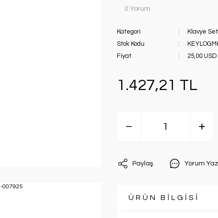
0 Yorum
Kategori
Klavye Set
Stok Kodu
KEYLOGMK
Fiyat
25,00 USD
1.427,21 TL
Paylaş
Yorum Yaz
ÜRÜN BİLGİSİ