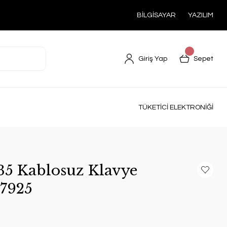
BİLGİSAYAR
YAZILIM
Giriş Yap
Sepet
TÜKETİCİ ELEKTRONİĞİ
5 Kablosuz Klavye
7925