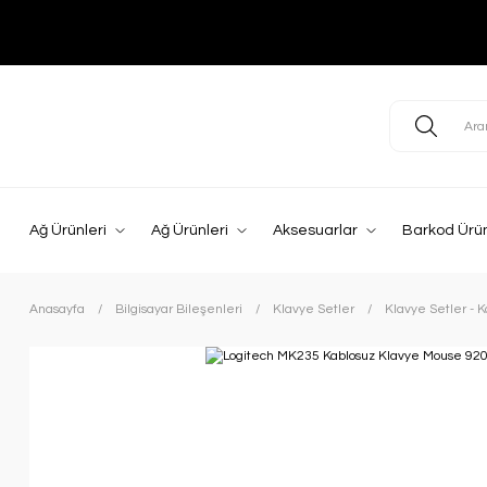
Ağ Ürünleri
Ağ Ürünleri
Aksesuarlar
Barkod Ürün
Anasayfa
Bilgisayar Bileşenleri
Klavye Setler
Klavye Setler - 