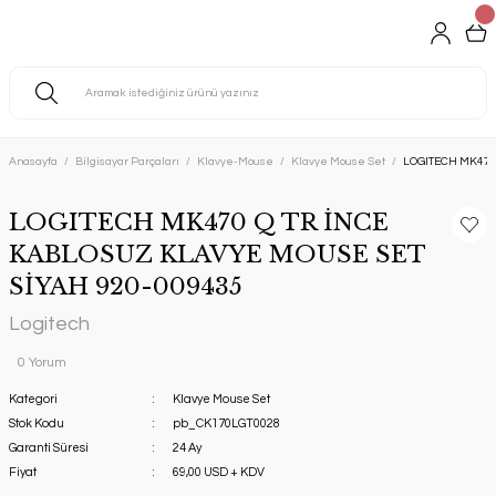
Anasayfa
Bilgisayar Parçaları
Klavye-Mouse
Klavye Mouse Set
LOGITECH MK470
LOGITECH MK470 Q TR İNCE
KABLOSUZ KLAVYE MOUSE SET
SİYAH 920-009435
Logitech
0 Yorum
Kategori
Klavye Mouse Set
Stok Kodu
pb_CK170LGT0028
Garanti Süresi
24 Ay
Fiyat
69,00 USD + KDV