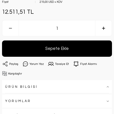
Fiyat
219,00 USD + KDV
12.511,51 TL
Sepete Ekle
Paylaş
Yorum Yaz
Tavsiye Et
Fiyat Alarmı
Karşılaştır
ÜRÜN BİLGİSİ
YORUMLAR