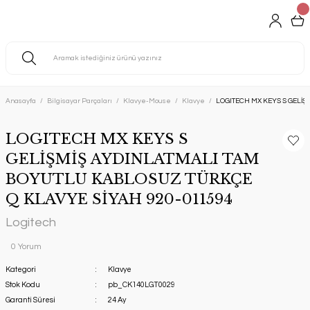
Anasayfa
Bilgisayar Parçaları
Klavye-Mouse
Klavye
LOGITECH MX KEYS S GELİ
LOGITECH MX KEYS S
GELİŞMİŞ AYDINLATMALI TAM
BOYUTLU KABLOSUZ TÜRKÇE
Q KLAVYE SİYAH 920-011594
Logitech
0 Yorum
Kategori
Klavye
Stok Kodu
pb_CK140LGT0029
Garanti Süresi
24 Ay