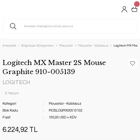
Anasayfa
Bilgisayar Bileşenleri
Mouselar
Mouselar - Kablosuz
Logitech MX Mast
Logitech MX Master 2S Mouse
Graphite 910-005139
LOGITECH
0 Yorum
Kategori
Mouselar - Kablosuz
Stok Kodu
MOSLOGMX00010102
Fiyat
109,00 USD + KDV
6.224,92 TL