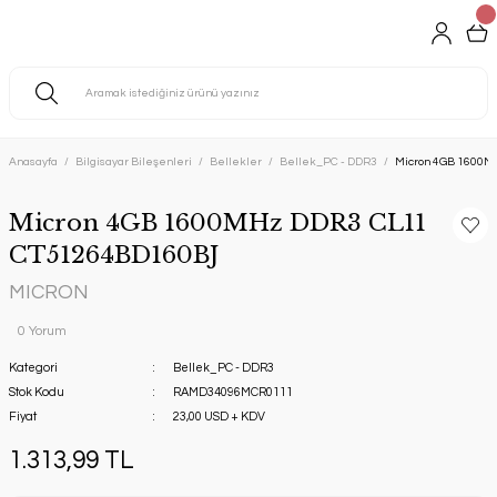
Anasayfa
Bilgisayar Bileşenleri
Bellekler
Bellek_PC - DDR3
Micron 4GB 1600
Micron 4GB 1600MHz DDR3 CL11
CT51264BD160BJ
MICRON
0 Yorum
Kategori
Bellek_PC - DDR3
Stok Kodu
RAMD34096MCR0111
Fiyat
23,00 USD + KDV
1.313,99 TL