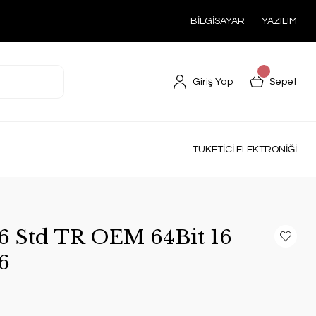
BİLGİSAYAR
YAZILIM
Giriş Yap
Sepet
TÜKETİCİ ELEKTRONİĞİ
6 Std TR OEM 64Bit 16
6