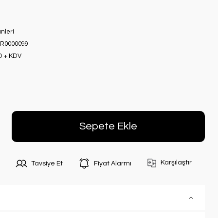
nleri
R0000099
D + KDV
Sepete Ekle
Karşılaştır
Tavsiye Et
Fiyat Alarmı