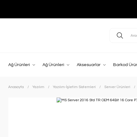
Ağ Ürünleri
Ağ Ürünleri
Aksesuarlar
Barkod Ürün
Anasayfa
Yazılım
Yazılım-İşletim Sistemleri
Server Ürünleri