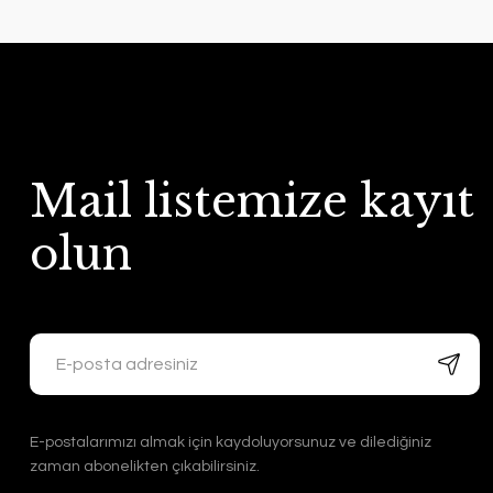
Mail listemize kayıt
olun
E-postalarımızı almak için kaydoluyorsunuz ve dilediğiniz
zaman abonelikten çıkabilirsiniz.