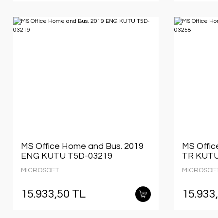
MS Office Home and Bus. 2019
MS Offic
ENG KUTU T5D-03219
TR KUTU
MICROSOFT
MICROSOF
15.933,50 TL
15.933