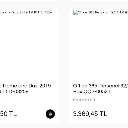
e Home and Bus. 2019
Office 365 Personal 32
 T5D-03258
Box QQ2-00521
T
MICROSOFT
,50 TL
3.369,45 TL