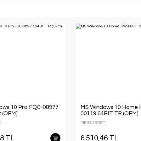
ows 10 Pro FQC-08977
MS Windows 10 Home 
 (OEM)
00119 64BIT TR (OEM)
T
MICROSOFT
38 TL
6.510,46 TL