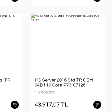
ll TR
MS Server 2016 Std TR OEM
64Bit 16 Core P73-07126
MICROSOFT
43.917,07 TL