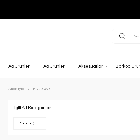
Ağ Ürünleri
Ağ Ürünleri
Aksesuarlar
Barkod Ürün
Anasayfa
MICROSOFT
İlgili Alt Kategoriler
Yazılım
(11)