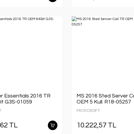
r Essentials 2016 TR
MS 2016 Sted Server Ca
it G3S-01059
OEM 5 Kull. R18-05257
T
MICROSOFT
,62 TL
10.222,57 TL