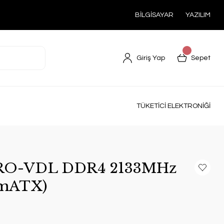
BİLGİSAYAR
YAZILIM
Giriş Yap
Sepet
TÜKETİCİ ELEKTRONİĞİ
RO-VDL DDR4 2133MHz
(mATX)