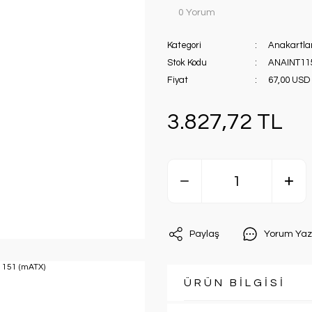
0 Yorum
Kategori
Anakartla
Stok Kodu
ANAINT11
Fiyat
67,00 USD
3.827,72 TL
Paylaş
Yorum Yaz
ÜRÜN BİLGİSİ