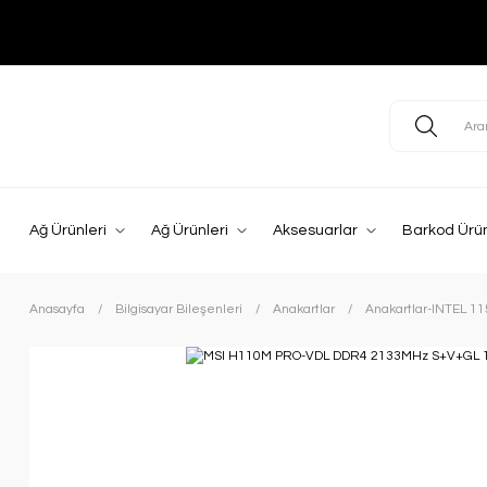
Ağ Ürünleri
Ağ Ürünleri
Aksesuarlar
Barkod Ürün
Anasayfa
Bilgisayar Bileşenleri
Anakartlar
Anakartlar-INTEL 1