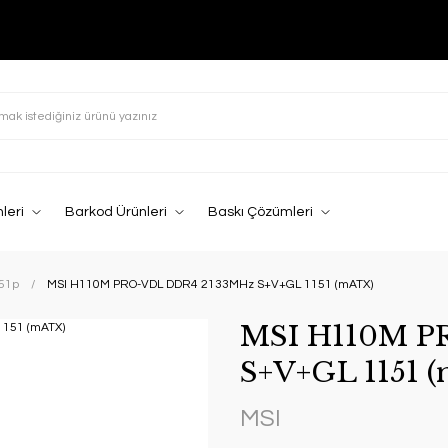
leri
Barkod Ürünleri
Baskı Çözümleri
151p
MSI H110M PRO-VDL DDR4 2133MHz S+V+GL 1151 (mATX)
MSI H110M P
S+V+GL 1151 
MSI