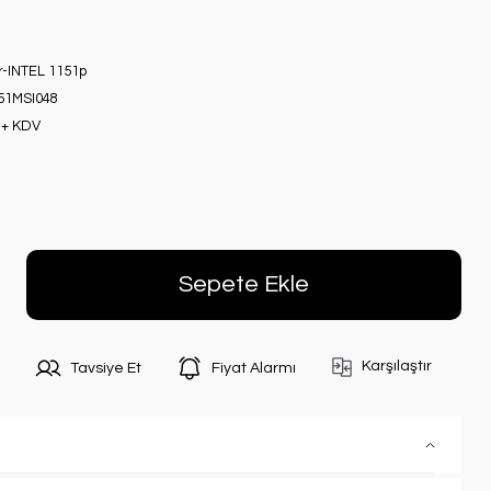
r-INTEL 1151p
51MSI048
 + KDV
Sepete Ekle
Karşılaştır
Tavsiye Et
Fiyat Alarmı